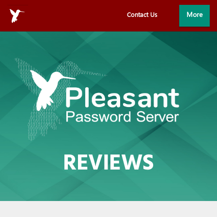
More
Contact Us
Home
Dettagli
Demo e Download
Acquista
REVIEWS
Partner
Istruzioni
Moduli