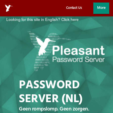
More
Contact Us
Looking for this site in English?
Click here
Home
Details
Demo & Downloaden
Kopen
PASSWORD
Partners
SERVER (NL)
Instructies
Geen rompslomp. Geen zorgen.
Modules