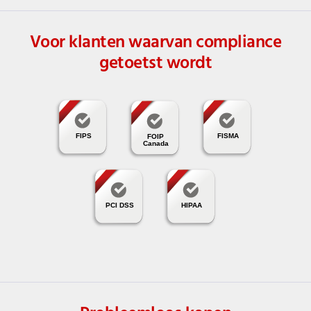
Voor klanten waarvan compliance
getoetst wordt
FIPS
FISMA
FOIP
Canada
PCI DSS
HIPAA